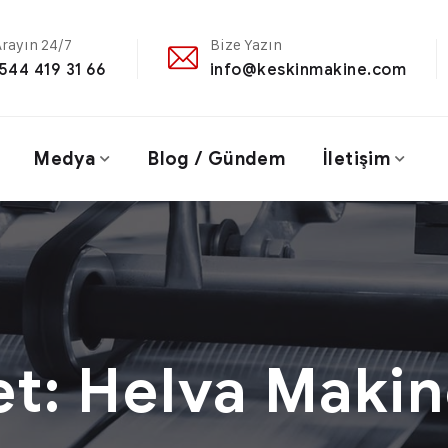
Arayın 24/7
Bize Yazın
544 419 31 66
info@keskinmakine.com
Medya
Blog / Gündem
İletişim
et:
Helva Makin