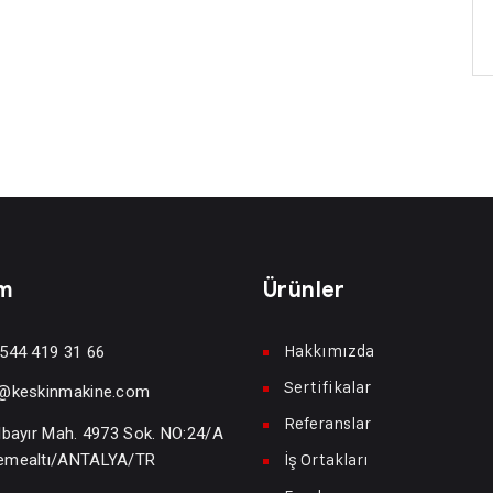
im
Ürünler
Hakkımızda
544 419 31 66
Sertifikalar
o@keskinmakine.com
Referanslar
lbayır Mah. 4973 Sok. NO:24/A
İş Ortakları
emealtı/ANTALYA/TR