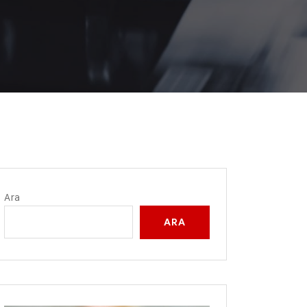
Ara
ARA