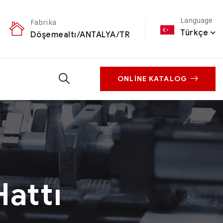
Language
Fabrika
Türkçe
Döşemealtı/ANTALYA/TR
ONLINE KATALOG
attı