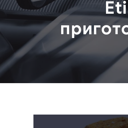
Et
пригот