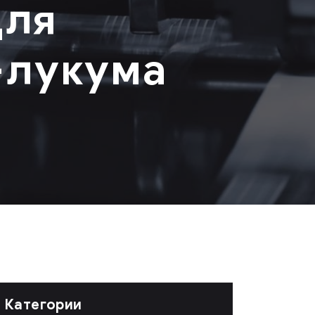
для
-лукума
Категории