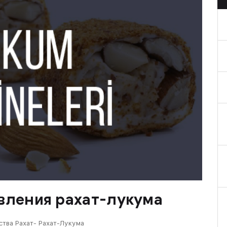
вления рахат-лукума
тва Рахат- Рахат-Лукума