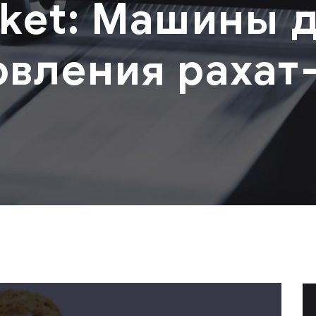
iket:
Машины 
овления рахат