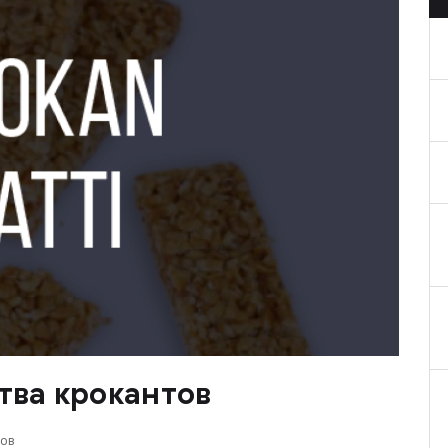
тва крокантов
ков