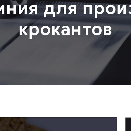
иния для прои
крокантов