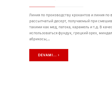
Линия по производству крокантов и линия по 
рассыпчатый десерт, получаемый при смешив
такими как мед, патока, карамель и т.д. В кач
использоваться фундук, грецкий орех, миндал
абрикосы,…
DEVAMI...