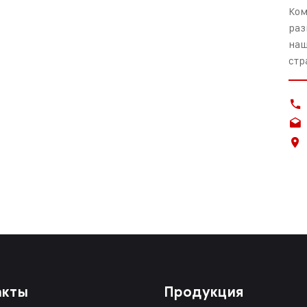
Ком
раз
наш
стр
акты
Продукция