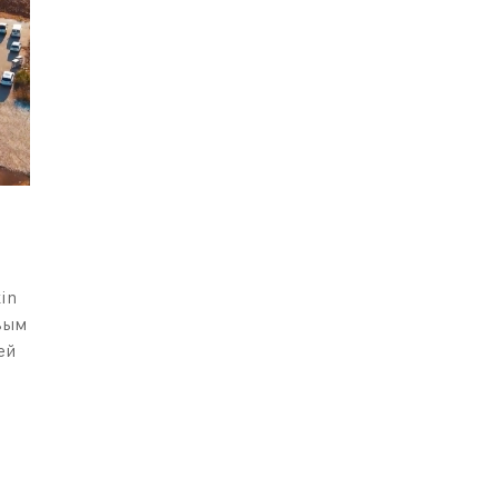
in
вым
ей