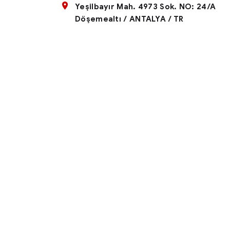
Yeşilbayır Mah. 4973 Sok. NO: 24/A
Döşemealtı / ANTALYA / TR