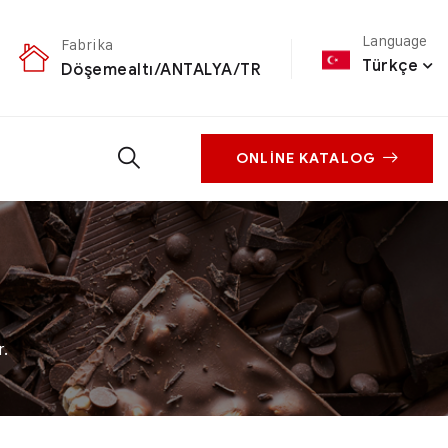
Language
Fabrika
Türkçe
Döşemealtı/ANTALYA/TR
ONLINE KATALOG
.