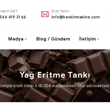
Arayın 24/7
Bize Yazın
544 419 31 66
info@keskinmakine.com
Medya
Blog / Gündem
İletişim
Yağ Eritme Tankı
Komple krom nikel A ISI 304 malzemeden imal edilmektedir