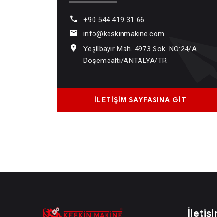
+90 544 419 31 66
info@keskinmakine.com
Yeşilbayır Mah. 4973 Sok. NO:24/A
Döşemealtı/ANTALYA/TR
İLETİŞİM SAYFASINA GİT
İletiş