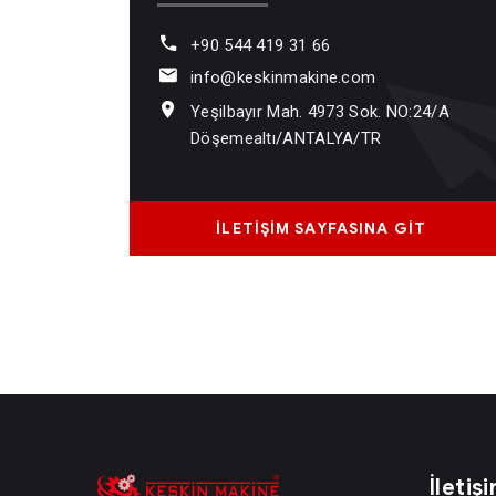
+90 544 419 31 66
info@keskinmakine.com
Yeşilbayır Mah. 4973 Sok. NO:24/A
Döşemealtı/ANTALYA/TR
İLETİŞİM SAYFASINA GİT
İletiş