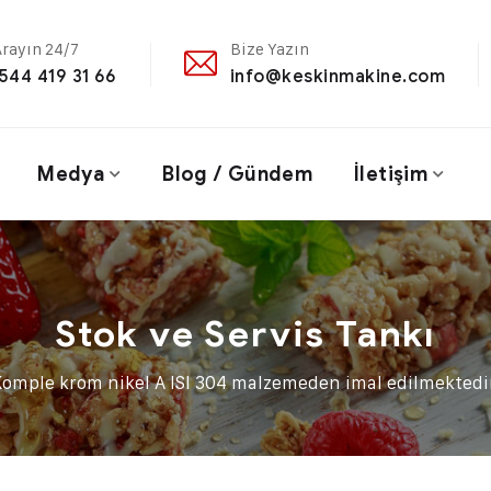
Arayın 24/7
Bize Yazın
544 419 31 66
info@keskinmakine.com
Medya
Blog / Gündem
İletişim
Stok ve Servis Tankı
Komple krom nikel A ISI 304 malzemeden imal edilmektedir