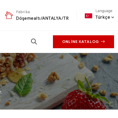
Language
Fabrika
Türkçe
Döşemealtı/ANTALYA/TR
ONLINE KATALOG
.