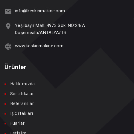
info@keskinmakine.com
Yeşilbayır Mah. 4973 Sok. NO:24/A
Döşemealtı/ANTALYA/TR
www.keskinmakine.com
Ürünler
Hakkımızda
Sertifikalar
Referanslar
İş Ortakları
Fuarlar
İletişim